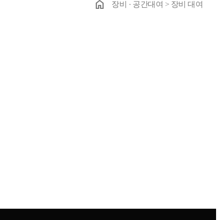
home
장비 · 공간대여 > 장비 대여