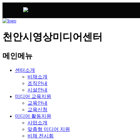
천안시영상미디어센터
메인메뉴
센터소개
비채소개
조직안내
시설안내
미디어 교육지원
교육안내
교육신청
미디어 활동지원
사업소개
맞춤형 미디어 지원
비채 전시회