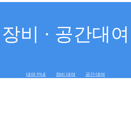
장비 · 공간대여
대여 안내
장비 대여
공간 대여