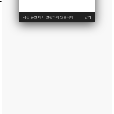
더보기
시간 동안 다시 열람하지 않습니다.
닫기
미디어교육
뉴미디어클래스
뉴미디어클래스
[8월] 영상 퀄리티를 높
이는 애프터이펙트 실무
[방학특강] 청소년미디
입문/마감
2026-07-23~2026-07-28
접수기
어캠프
간
2026-08-11~2026-08-19
교육기
간
수 강 료
0 원