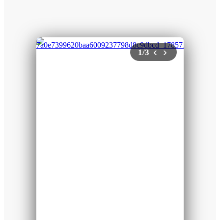
청소년 미디어캠프
2026년 8월 시네마체험
참여자 모집
참가자 모집
2026-07-29
2026-07-28
‹
›
1
/
3
센터소식
센터소식
8월 미디어교육 수강생
서울독립영화제
모집
순회상영회 <2026
인디피크닉 in 천안>
2026-07-21
2026-07-14