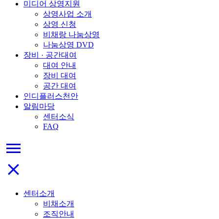
미디어 상영지원
상영사업 소개
상영 신청
비채랑 나눔상영
나눔상영 DVD
장비 · 공간대여
대여 안내
장비 대여
공간 대여
인디플러스천안
알림마당
센터소식
FAQ
menu
close
센터소개
비채소개
조직안내