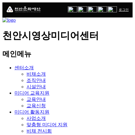
로그인
천안시영상미디어센터
메인메뉴
팝
센터소개
업
비채소개
레
조직안내
시설안내
이
미디어 교육지원
어
교육안내
교육신청
알
미디어 활동지원
림
사업소개
맞춤형 미디어 지원
비채 전시회