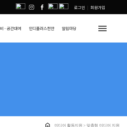
로그인
회원가입
menu
비 · 공간대여
인디플러스천안
알림마당
home
미디어 활동지원 > 맞춤형 미디어 지원